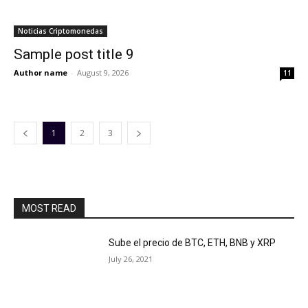
Noticias Criptomonedas
Sample post title 9
Author name
-
August 9, 2026
11
1
2
3
MOST READ
Sube el precio de BTC, ETH, BNB y XRP
July 26, 2021