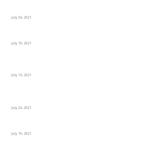
Sube el precio de BTC, ETH, BNB y XRP
July 26, 2021
Expertos: Bitcoin superará el dólar americano antes del 2050
July 19, 2021
Paraguay busca regular la minería y trading de criptomonedas
con un nuevo proyecto de ley
July 15, 2021
POPULAR POSTS
Sube el precio de BTC, ETH, BNB y XRP
July 26, 2021
Expertos: Bitcoin superará el dólar americano antes del 2050
July 19, 2021