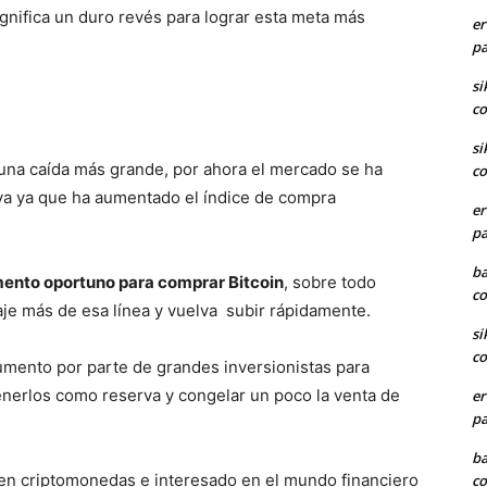
gnifica un duro revés para lograr esta meta más
er
pa
si
co
si
na caída más grande, por ahora el mercado se ha
co
tiva ya que ha aumentado el índice de compra
er
pa
ba
nto oportuno para comprar Bitcoin
, sobre todo
co
je más de esa línea y vuelva subir rápidamente.
si
co
umento por parte de grandes inversionistas para
nerlos como reserva y congelar un poco la venta de
er
pa
ba
n criptomonedas e interesado en el mundo financiero
co