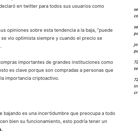
declaró en twitter para todos sus usuarios como
se
co
se
sus opiniones sobre esta tendencia a la baja, “puede
pa
 se vio optimista siempre y cuando el precio se
jo
s.
pa
7
 compras importantes de grandes instituciones como
te
l esto es clave porque son compradas a personas que
a importancia criptoactivo.
72
in
cr
gue bajando es una incertidumbre que preocupa a todo
cen bien su funcionamiento, esto podría tener un
a.