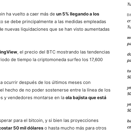
Tu
oin ha vuelto a caer más de
un 5% llegando a los
Bi
cr
sto se debe principalmente a las medidas empleadas
Tu
 de nuevas liquidaciones que se han visto aumentadas
we
pa
dingView
, el precio del BTC mostrando las tendencias
d
eriodo de tiempo la criptomoneda surfeo los 17,600
pa
tu
50
 a ocurrir después de los últimos meses con
ye
el hecho de no poder sostenerse entre la línea de los
50
res y vendedores montarse en la
ola bajista que está
ye
50
perar para el bitcoin, y si bien las proyecciones
ba
co
costar 50 mil dólares
o hasta mucho más para otros