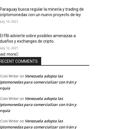
Paraguay busca regular la minería y trading de
criptomonedas con un nuevo proyecto de ley
July 15, 2021
El FBI advierte sobre posibles amenazas a
dueños y exchanges de cripto.
July 12, 2021
oad more
RECENT COMMENTS
Venezuela adopta las
tCoin Writer
on
iptomonedas para comercializar con Irán y
rquía
Venezuela adopta las
tCoin Writer
on
iptomonedas para comercializar con Irán y
rquía
Venezuela adopta las
tCoin Writer
on
iptomonedas para comercializar con Irán y