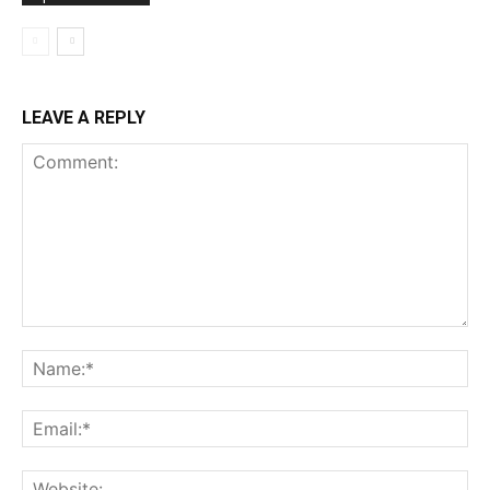
LEAVE A REPLY
Comment:
Na
Ema
Web