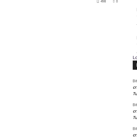
498
0
L
Bi
cr
Tu
Bi
cr
Tu
Bi
cr