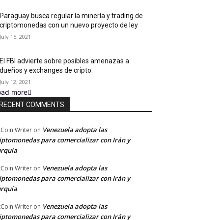
Paraguay busca regular la minería y trading de
criptomonedas con un nuevo proyecto de ley
July 15, 2021
El FBI advierte sobre posibles amenazas a
dueños y exchanges de cripto.
July 12, 2021
oad more
RECENT COMMENTS
Venezuela adopta las
tCoin Writer
on
iptomonedas para comercializar con Irán y
rquía
Venezuela adopta las
tCoin Writer
on
iptomonedas para comercializar con Irán y
rquía
Venezuela adopta las
tCoin Writer
on
iptomonedas para comercializar con Irán y