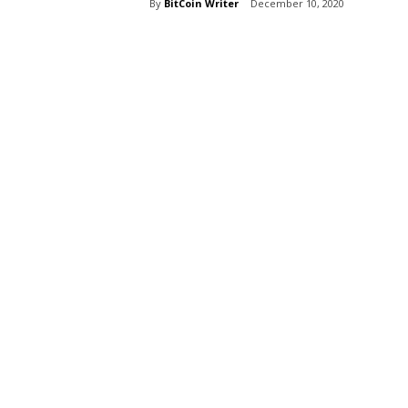
By
BitCoin Writer
December 10, 2020
Share