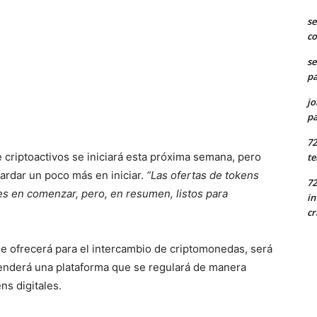
se
co
se
pa
jo
pa
7
 criptoactivos se iniciará esta próxima semana, pero
te
tardar un poco más en iniciar.
“Las ofertas de tokens
72
s en comenzar, pero, en resumen, listos para
in
cr
e ofrecerá para el intercambio de criptomonedas, será
renderá una plataforma que se regulará de manera
ns digitales.