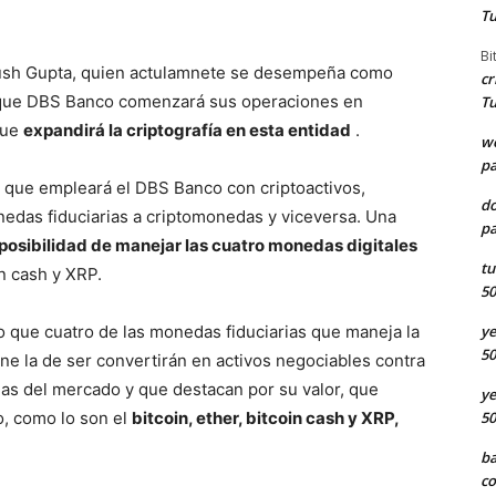
Tu
Bi
yush Gupta, quien actulamnete se desempeña como
cr
que DBS Banco comenzará sus operaciones en
Tu
que
expandirá la criptografía en esta entidad
.
we
pa
 que empleará el DBS Banco con criptoactivos,
d
onedas fiduciarias a criptomonedas y viceversa.
Una
pa
posibilidad de manejar las cuatro monedas digitales
tu
n cash y XRP.
50
 que cuatro de las monedas fiduciarias que maneja la
ye
50
ene la de ser convertirán en activos negociables contra
as del mercado y que destacan por su valor, que
ye
, como lo son el
bitcoin, ether, bitcoin cash y XRP,
50
ba
co