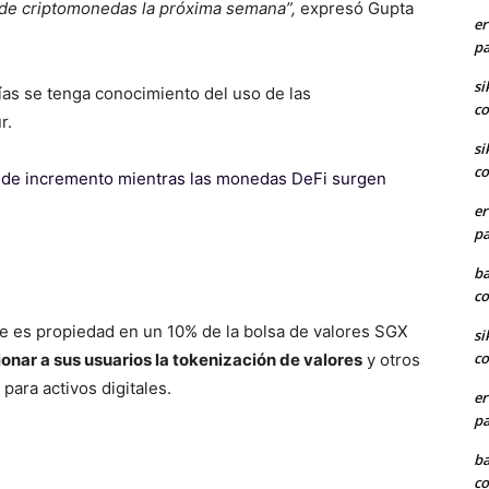
 de criptomonedas la próxima semana”,
expresó Gupta
er
pa
si
ías se tenga conocimiento del uso de las
co
r.
si
co
de incremento mientras las monedas DeFi surgen
er
pa
ba
co
e es propiedad en un 10% de la bolsa de valores SGX
si
co
ionar a sus usuarios la tokenización
de valores
y otros
para activos digitales.
er
pa
ba
co