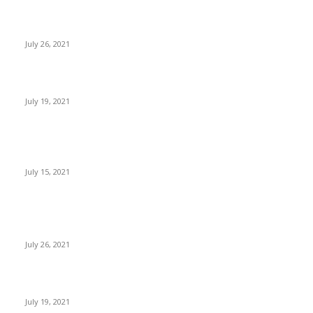
Sube el precio de BTC, ETH, BNB y XRP
July 26, 2021
Expertos: Bitcoin superará el dólar americano antes del 2050
July 19, 2021
Paraguay busca regular la minería y trading de criptomonedas
con un nuevo proyecto de ley
July 15, 2021
POPULAR POSTS
Sube el precio de BTC, ETH, BNB y XRP
July 26, 2021
Expertos: Bitcoin superará el dólar americano antes del 2050
July 19, 2021