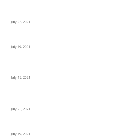
Sube el precio de BTC, ETH, BNB y XRP
July 26, 2021
Expertos: Bitcoin superará el dólar americano antes del 2050
July 19, 2021
Paraguay busca regular la minería y trading de criptomonedas
con un nuevo proyecto de ley
July 15, 2021
POPULAR POSTS
Sube el precio de BTC, ETH, BNB y XRP
July 26, 2021
Expertos: Bitcoin superará el dólar americano antes del 2050
July 19, 2021