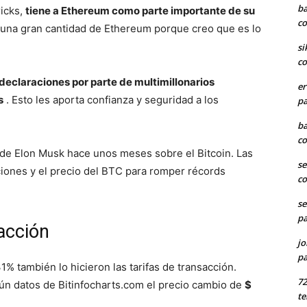
ba
ricks,
tiene a Ethereum como parte importante de su
co
una gran cantidad de Ethereum porque creo que es lo
si
co
eclaraciones por parte de multimillonarios
er
s
.
Esto les aporta confianza y seguridad a los
pa
ba
co
de Elon Musk hace unos meses sobre el Bitcoin.
Las
se
ciones y el precio del BTC para romper récords
co
se
pa
sacción
jo
pa
% también lo hicieron las tarifas de transacción.
7
n datos de Bitinfocharts.com el precio cambio de
$
te