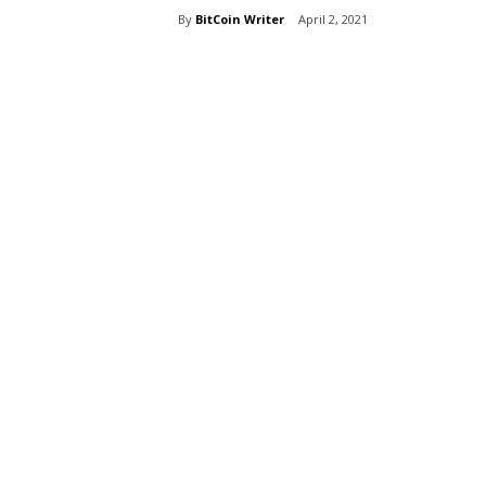
By
BitCoin Writer
April 2, 2021
Share