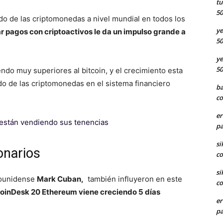
tu
50
do de las criptomonedas a nivel mundial en todos los
ye
ar pagos con criptoactivos le da un impulso grande a
50
ye
50
do muy superiores al bitcoin, y el crecimiento esta
o de las criptomonedas en el sistema financiero
ba
co
er
están vendiendo sus tenencias
pa
si
lonarios
co
si
adounidense
Mark Cuban,
también influyeron en este
co
oinDesk 20 Ethereum viene creciendo 5 días
er
pa