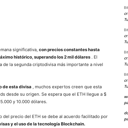
Bi
cr
Tu
Bi
cr
Tu
mana significativa,
con precios constantes hasta
Bi
áximo histórico, superando los 2 mil dólares
.
El
cr
Tu
ta de la segunda criptodivisa más importante a nivel
Bi
cr
Tu
o de esta divisa
, muchos expertos creen que esta
rds desde su origen.
Se espera que el ETH llegue a $
we
 5.000 y 10.000 dólares.
pa
d
o del precio del ETH se debe al acuerdo facilitado por
pa
isas y el uso de la tecnología Blockchain.