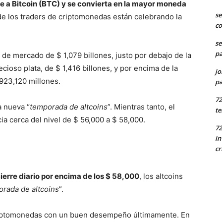
 a Bitcoin (BTC) y se convierta en la mayor moneda
se
 de los traders de criptomonedas están celebrando la
co
se
pa
 de mercado de $ 1,079 billones, justo por debajo de la
ecioso plata, de $ 1,416 billones, y por encima de la
jo
923,120 millones.
pa
7
a nueva “
temporada de altcoins
”. Mientras tanto, el
te
a cerca del nivel de $ 56,000 a $ 58,000.
72
in
cr
ierre diario por encima de los $ 58,000
, los altcoins
rada de altcoins
”.
riptomonedas con un buen desempeño últimamente. En