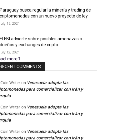
Paraguay busca regular la minería y trading de
criptomonedas con un nuevo proyecto de ley
July 15, 2021
El FBI advierte sobre posibles amenazas a
dueños y exchanges de cripto.
July 12, 2021
oad more
RECENT COMMENTS
Venezuela adopta las
tCoin Writer
on
iptomonedas para comercializar con Irán y
rquía
Venezuela adopta las
tCoin Writer
on
iptomonedas para comercializar con Irán y
rquía
Venezuela adopta las
tCoin Writer
on
iptomonedas para comercializar con Irán y