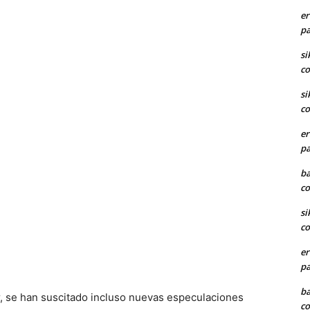
er
pa
si
co
si
co
er
pa
ba
co
si
co
er
pa
ba
r, se han suscitado incluso nuevas especulaciones
co