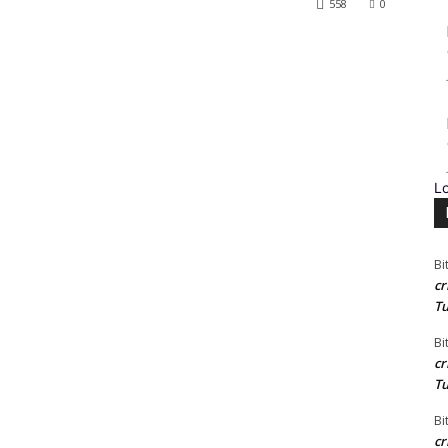
558
0
L
Bi
cr
Tu
Bi
cr
Tu
Bi
cr