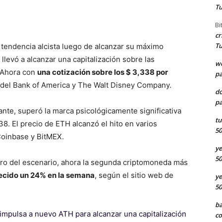
Tu
Bi
cr
Tu
tendencia alcista luego de alcanzar su máximo
 llevó a alcanzar una capitalización sobre las
we
. Ahora con
una cotización sobre los $ 3,338 por
pa
l del Bank of America y The Walt Disney Company.
d
pa
ante, superó la marca psicológicamente significativa
tu
8. El precio de ETH alcanzó el hito en varios
50
Coinbase y BitMEX.
ye
50
tro del escenario, ahora la segunda criptomoneda más
ecido un 24% en la semana
, según el sitio web de
ye
50
ba
impulsa a nuevo ATH para alcanzar una capitalización
co