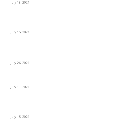
July 19, 2021
Paraguay busca regular la minería y trading de criptomonedas
con un nuevo proyecto de ley
July 15, 2021
POPULAR POSTS
Sube el precio de BTC, ETH, BNB y XRP
July 26, 2021
Expertos: Bitcoin superará el dólar americano antes del 2050
July 19, 2021
Paraguay busca regular la minería y trading de criptomonedas
con un nuevo proyecto de ley
July 15, 2021
POPULAR CATEGORY