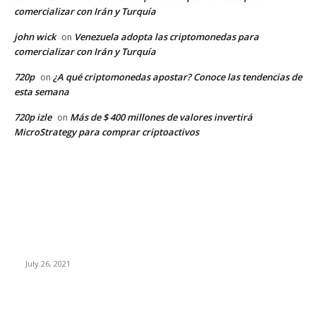
comercializar con Irán y Turquía
john wick
Venezuela adopta las criptomonedas para
on
comercializar con Irán y Turquía
720p
¿A qué criptomonedas apostar? Conoce las tendencias de
on
esta semana
720p izle
Más de $ 400 millones de valores invertirá
on
MicroStrategy para comprar criptoactivos
EDITOR PICKS
Sube el precio de BTC, ETH, BNB y XRP
July 26, 2021
Expertos: Bitcoin superará el dólar americano antes del 2050