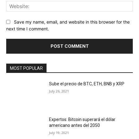
Web
Save my name, email, and website in this browser for the
next time I comment.
MOST POPULAR
Sube el precio de BTC, ETH, BNB y XRP
July 26, 2021
Expertos: Bitcoin superará el dólar
americano antes del 2050
July 19, 2021