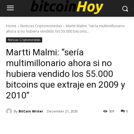
Home
Noticias Criptomonedas
Martti Malmi: “sería multimillonario
ahora si no hubiera vendido los 55.000 bitcoins...
Noticias Criptomonedas
Martti Malmi: “sería
multimillonario ahora si no
hubiera vendido los 55.000
bitcoins que extraje en 2009 y
2010”
By
BitCoin Writer
December 21, 2020
509
0