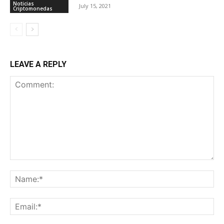
Noticias
July 15, 2021
Criptomonedas
LEAVE A REPLY
Comment:
Na
Ema