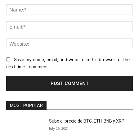
Comment:
Na
Ema
Web
Save my name, email, and website in this browser for the
next time I comment.
MOST POPULAR
Sube el precio de BTC, ETH, BNB y XRP
July 26, 2021