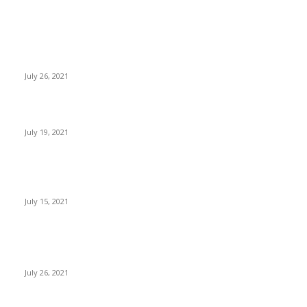
EDITOR PICKS
Sube el precio de BTC, ETH, BNB y XRP
July 26, 2021
Expertos: Bitcoin superará el dólar americano antes del 2050
July 19, 2021
Paraguay busca regular la minería y trading de criptomonedas
con un nuevo proyecto de ley
July 15, 2021
POPULAR POSTS
Sube el precio de BTC, ETH, BNB y XRP
July 26, 2021