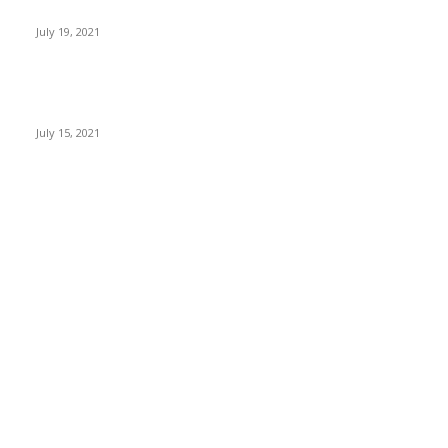
Expertos: Bitcoin superará el dólar americano antes del 2050
July 19, 2021
Paraguay busca regular la minería y trading de criptomonedas
con un nuevo proyecto de ley
July 15, 2021
POPULAR CATEGORY
Noticias Criptomonedas
228
Bitcoin
57
Ethereum
15
Analytics
2
Resources
1
Social
1
SEO Tools
0