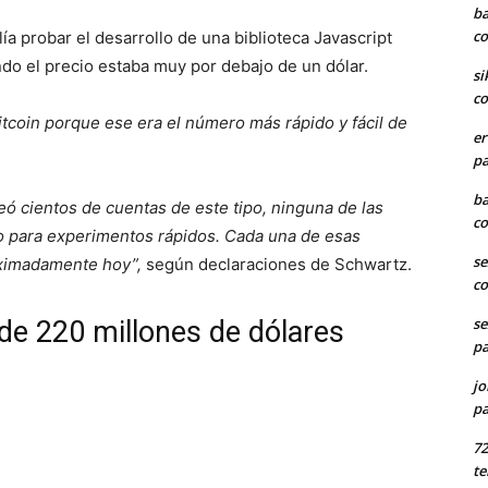
ba
co
ía probar el desarrollo de una biblioteca Javascript
do el precio estaba muy por debajo de un dólar.
si
co
Bitcoin porque ese era el número más rápido y fácil de
er
pa
ba
ó cientos de cuentas de este tipo, ninguna de las
co
o para experimentos rápidos. Cada una de esas
se
oximadamente hoy”,
según declaraciones de Schwartz.
co
se
de 220 millones de dólares
pa
jo
pa
7
te