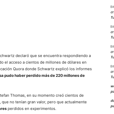
Bi
cr
Tu
Bi
cr
Tu
Bi
cr
 Schwartz declaró que se encuentra respondiendo a
Tu
o el acceso a cientos de millones de dólares en
Bi
blicación Quora donde Schwartz explicó los informes
cr
a pudo haber perdido más de 220 millones de
Tu
we
pa
Stefan Thomas, en su momento creó cientos de
d
), que no tenían gran valor, pero que actualmente
pa
ares
perdidos en experimentos.