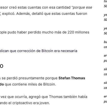
tu
50
cesor creó estas cuentas con esa cantidad
“porque ese
,
explicó. Además, detalló que estas cuentas fueron
ye
50
ye
ipple pudo haber perdido mucho más de 220 millones
50
ba
co
lican que corrección de Bitcoin era necesaria
er
pa
do
si
co
as se perdió presuntamente porque
Stefan Thomas
si
ado
que contiene miles de Bitcoin.
co
er
 vez que ocurría, agregó que Thomas también había
pa
do el criptoactivo era joven.