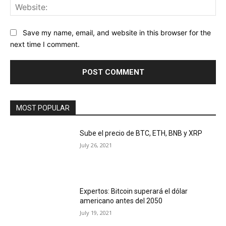
Web
Save my name, email, and website in this browser for the
next time I comment.
MOST POPULAR
Sube el precio de BTC, ETH, BNB y XRP
July 26, 2021
Expertos: Bitcoin superará el dólar
americano antes del 2050
July 19, 2021