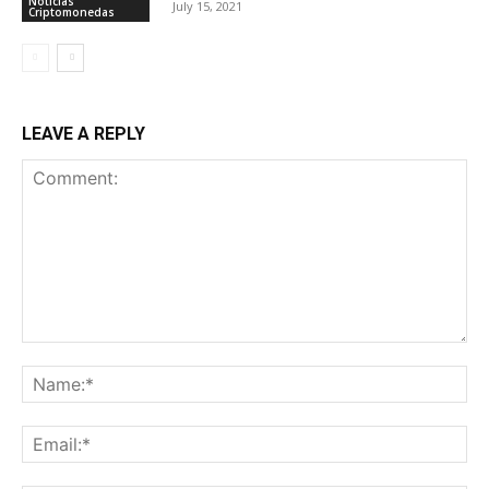
Noticias
July 15, 2021
Criptomonedas
LEAVE A REPLY
Comment:
Na
Ema