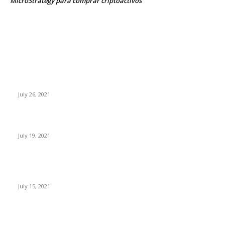
MicroStrategy para comprar criptoactivos
EDITOR PICKS
Sube el precio de BTC, ETH, BNB y XRP
July 26, 2021
Expertos: Bitcoin superará el dólar americano antes del 2050
July 19, 2021
Paraguay busca regular la minería y trading de criptomonedas
con un nuevo proyecto de ley
July 15, 2021
POPULAR POSTS