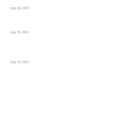
Sube el precio de BTC, ETH, BNB y XRP
July 26, 2021
Expertos: Bitcoin superará el dólar americano antes del 2050
July 19, 2021
Paraguay busca regular la minería y trading de criptomonedas
con un nuevo proyecto de ley
July 15, 2021
POPULAR CATEGORY
Noticias Criptomonedas
228
Bitcoin
57
Ethereum
15
Analytics
2
Resources
1
Social
1