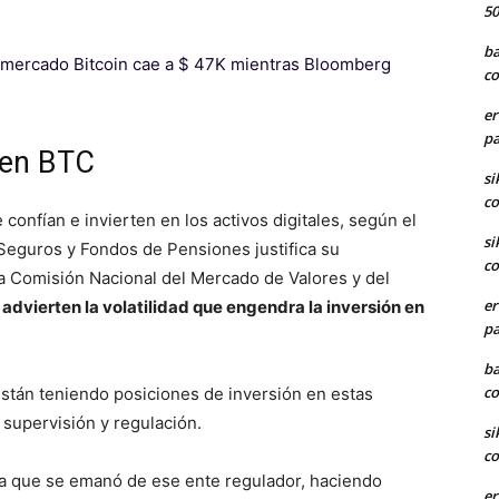
50
ba
 mercado Bitcoin cae a $ 47K mientras Bloomberg
co
er
pa
s en BTC
si
co
nfían e invierten en los activos digitales, según el
si
 Seguros y Fondos de Pensiones justifica su
co
 Comisión Nacional del Mercado de Valores y del
er
e
advierten la volatilidad que engendra la inversión en
pa
ba
co
están teniendo posiciones de inversión en estas
supervisión y regulación.
si
co
ta que se emanó de ese ente regulador, haciendo
er