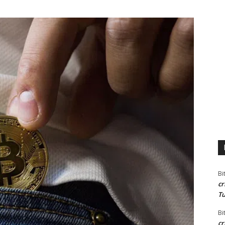
Bi
cr
Tu
Bi
cr