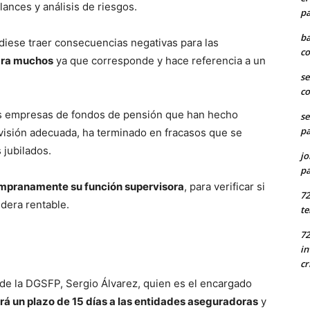
lances y análisis de riesgos.
pa
ba
iese traer consecuencias negativas para las
co
para muchos
ya que corresponde y hace referencia a un
se
co
 las empresas de fondos de pensión que han hecho
se
pa
rvisión adecuada, ha terminado en fracasos que se
 jubilados.
jo
pa
pranamente su función supervisora
, para verificar si
7
idera rentable.
te
72
in
cr
 de la DGSFP, Sergio Álvarez, quien es el encargado
rá un plazo de 15 días a las entidades aseguradoras
y