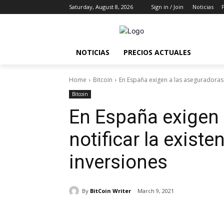
Saturday, August 8, 2026
Sign in / Join
Noticias
NOTICIAS
PRECIOS ACTUALES
Home
Bitcoin
En España exigen a las aseguradoras no
Bitcoin
En España exigen 
notificar la existe
inversiones
By
BitCoin Writer
March 9, 2021
Share