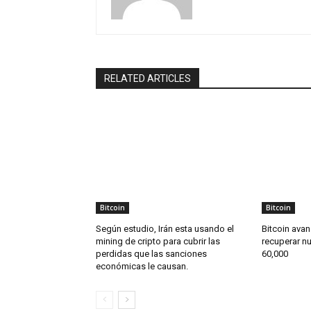
RELATED ARTICLES
Bitcoin
Bitcoin
Según estudio, Irán esta usando el
Bitcoin avan
mining de cripto para cubrir las
recuperar n
perdidas que las sanciones
60,000
económicas le causan.