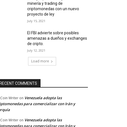
minería y trading de
criptomonedas con un nuevo
proyecto de ley
July 15, 2021
El FBI advierte sobre posibles
amenazas a dueños y exchanges
de cripto.
July 12, 2021
Load more
RECENT COMMENTS
Venezuela adopta las
tCoin Writer
on
iptomonedas para comercializar con Irán y
rquía
Venezuela adopta las
tCoin Writer
on
iptomonedas para comercializar con Irán y