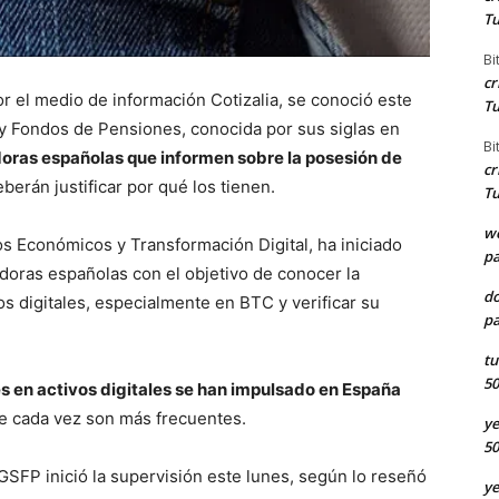
Tu
Bi
cr
r el medio de información Cotizalia, se conoció este
Tu
y Fondos de Pensiones, conocida por sus siglas en
Bi
doras españolas que informen sobre la posesión de
cr
erán justificar por qué los tienen.
Tu
we
tos Económicos y Transformación Digital, ha iniciado
pa
doras españolas con el objetivo de conocer la
d
os digitales, especialmente en BTC y verificar su
pa
tu
50
es en activos digitales se han impulsado en España
ue cada vez son más frecuentes.
ye
50
DGSFP inició la supervisión este lunes, según lo reseñó
ye