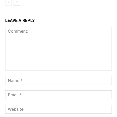
LEAVE A REPLY
Comment:
Na
Ema
Web